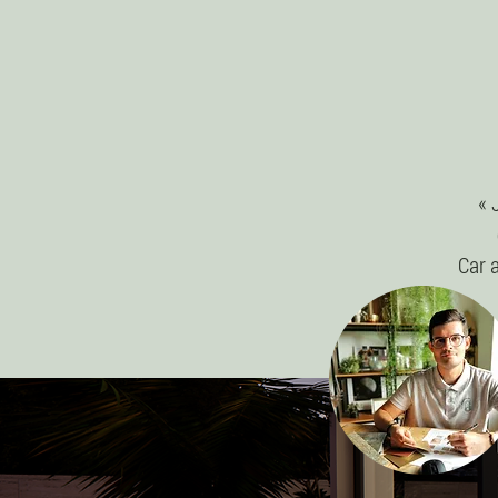
« 
Car a