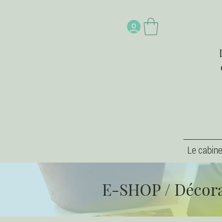
Le cabine
E-SHOP
/
Décor