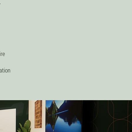
.
ire
ation