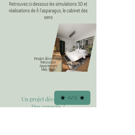
Retrouvez ci-dessous les simulations 3D et
réalisations de À l'asparagus, le cabinet des
sens
Projet décoration
Rénovation
Appartement
Metz Foch
AVIS
Un projet décoration ?
Des conseils ?
Discutons-en ensemble
au
06 76 27 67 35
« Je conçois des lieux qui éveillent les sens,