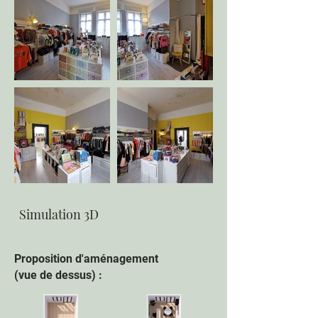
En
dehors
de
la
Simulation 3D
galerie
Proposition d'aménagement
(vue de dessus) :