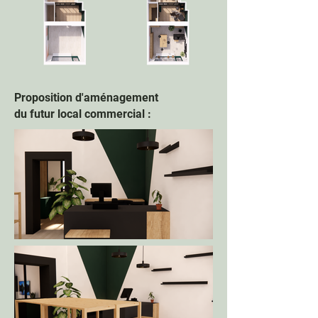
En
dehors
de
la
Proposition d'aménagement
galerie
du futur local commercial :