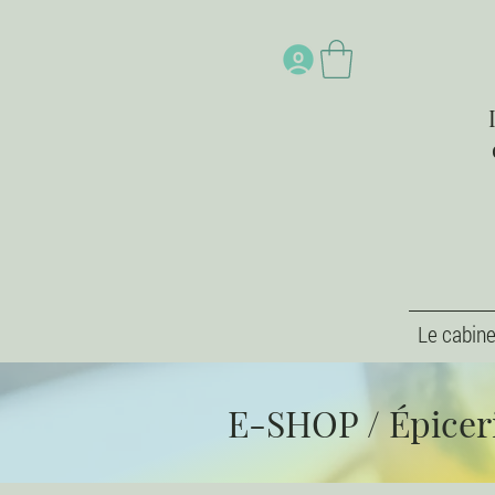
Le cabine
E-SHOP
/
Épicer