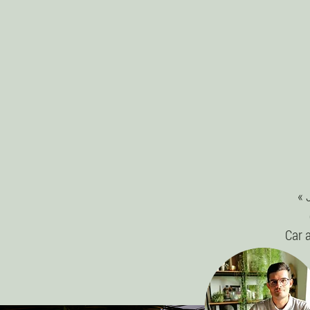
« 
Car a